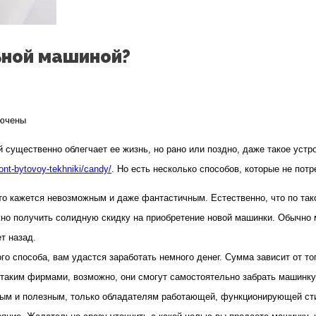
ьной машиной?
ючены
и
существенно облегчает ее жизнь, но рано или поздно, даже такое устр
ont-bytovoy-tekhniki/candy/
. Но есть несколько способов, которые не пот
ть
то кажется невозможным и даже фантастичным. Естественно, что по такой
но получить солидную скидку на приобретение новой машинки. Обычно м
анной
т назад.
льной
го способа, вам удастся заработать немного денег. Сумма зависит от то
ной?
 таким фирмами, возможно, они смогут самостоятельно забрать машинку
ым и полезным, только обладателям работающей, функционирующей стир