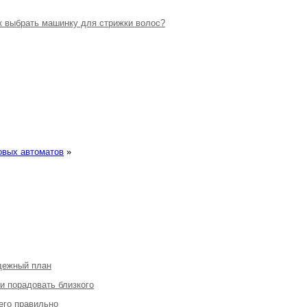
к выбрать машинку для стрижки волос?
овых автоматов
»
адежный план
 и порадовать близкого
 его правильно