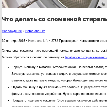
Что делать со сломанной стирал
Наслаждение
»
Home and Life
к
30 октября 2015 •
Home and Life
• 2732 Просмотров •
Комментарии
откл
запис
Стиральная машинка – это настоящий помощник для женщины, который 
Что
Можно обратиться в сервис по ремонту на
tehalliance.ru/zayavka-na-rem
дела
Вернуть машину в магазин бытовой техники. На первый взгляд э
со
Зачастую магазины устраивают акции, в результате которых мож
слом
машинку, даже на такую модель, которая была сделана много ле
стира
Отдать машинку в пункт приема металлолома. В результате тако
маши
фирмы и компонентов устройства. Нужно заранее созвониться с
Продать стиральную машинку. Этот вариант окажется действенн