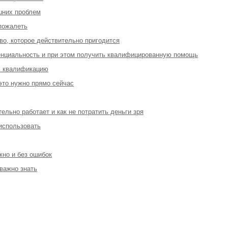
шних проблем
 пожалеть
во, которое действительно пригодится
денциальность и при этом получить квалифицированную помощь
ь квалификацию
 это нужно прямо сейчас
ельно работает и как не потратить деньги зря
 использовать
жно и без ошибок
 важно знать