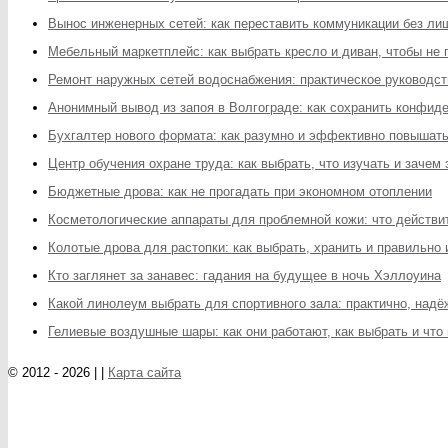
Вынос инженерных сетей: как переставить коммуникации без ли
Мебельный маркетплейс: как выбрать кресло и диван, чтобы не
Ремонт наружных сетей водоснабжения: практическое руководст
Анонимный вывод из запоя в Волгограде: как сохранить конфи
Бухгалтер нового формата: как разумно и эффективно повышат
Центр обучения охране труда: как выбрать, что изучать и зачем
Бюджетные дрова: как не прогадать при экономном отоплении
Косметологические аппараты для проблемной кожи: что действит
Колотые дрова для растопки: как выбрать, хранить и правильно
Кто заглянет за занавес: гадания на будущее в ночь Хэллоуина
Какой линолеум выбрать для спортивного зала: практично, надё
Гелиевые воздушные шары: как они работают, как выбрать и что
© 2012 - 2026 | |
Карта сайта