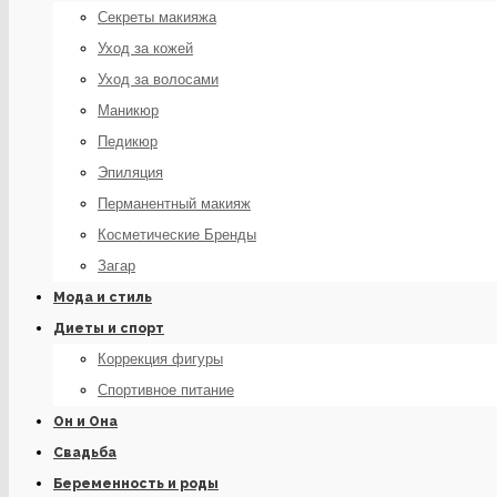
Секреты макияжа
Уход за кожей
Уход за волосами
Маникюр
Педикюр
Эпиляция
Перманентный макияж
Косметические Бренды
Загар
Мода и стиль
Диеты и спорт
Коррекция фигуры
Спортивное питание
Он и Она
Свадьба
Беременность и роды