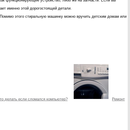
 как функционирующее устройство, либо же на запчасти. Если вы
тает именно этой дорогостоящей детали.
е. Помимо этого стиральную машинку можно вручить детским домам или
то делать если сломался компьютер?
Ремонт