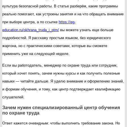
охране
культура безопасной работы. В статье разберём, какие программы
труда:
реально помогают, как устроены занятия и на что обращать внимание
как
при выборе центра, а по ссылке
https://eg-
выбрать,
education.ru/okhrana_truda_i_ptm/
вы можете узнать еще больше
что
подробностей. Я расскажу простым языком, без юридического
изучать
жаргона, но с практическими советами, которые вы сможете
и
применить уже на следующей неделе.
зачем
Если вы работодатель, менеджер по охране труда или сотрудник,
это
который хочет понять, зачем нужны курсы и как получить полезные
нужно
навыки — читайте дальше. Я уделю внимание и оформлению знаний,
прямо
и формам обучения, и тому, как центр подтверждает квалификацию
сейчас
слушателей.
Зачем нужен специализированный центр обучения
по охране труда
Ответ кажется очевидным: чтобы выполнить требование закона. Но