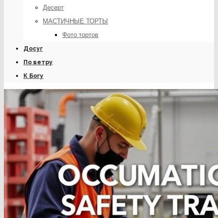
Десерт
МАСТИЧНЫЕ ТОРТЫ
Фото тортов
Досуг
По ветру
К Богу