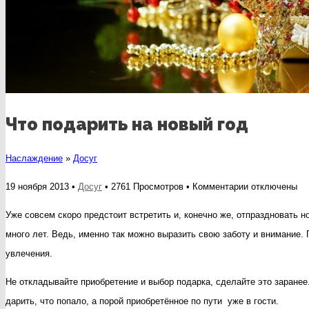
Что подарить на новый год
Наслаждение
»
Досуг
к
19 ноября 2013 •
Досуг
• 2761 Просмотров •
Комментарии
отключены
записи
Уже совсем скоро предстоит встретить и, конечно же, отпраздновать н
Что
много лет. Ведь, именно так можно выразить свою заботу и внимание. П
подарить
увлечения.
на
Не откладывайте приобретение и выбор подарка, сделайте это заранее
новый
дарить, что попало, а порой приобретённое по пути уже в гости.
год