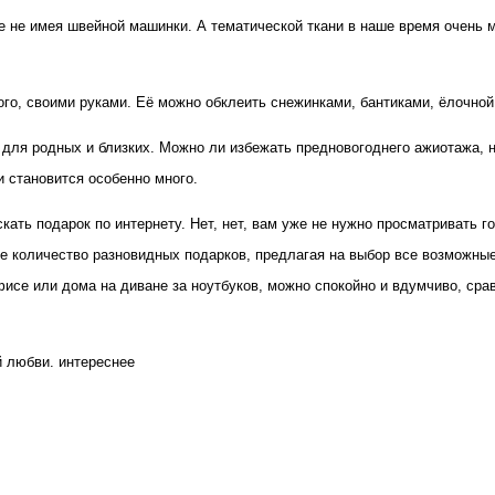
 не имея швейной машинки. А тематической ткани в наше время очень мно
о, своими руками. Её можно обклеить снежинками, бантиками, ёлочной
для родных и близких. Можно ли избежать предновогоднего ажиотажа, не
 становится особенно много.
ть подарок по интернету. Нет, нет, вам уже не нужно просматривать го
ое количество разновидных подарков, предлагая на выбор все возможны
офисе или дома на диване за ноутбуков, можно спокойно и вдумчиво, ср
й любви. интереснее