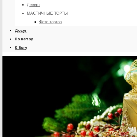
Десерт
МАСТИЧНЫЕ ТОРТЫ
Фото тортов
Досуг
По ветру
К Богу