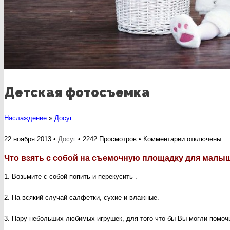
Детская фотосъемка
Наслаждение
»
Досуг
к
22 ноября 2013 •
Досуг
• 2242 Просмотров •
Комментарии
отключены
записи
Что взять с собой на съемочную площадку для малы
Детская
1. Возьмите с собой попить и перекусить .
фотосъемка
2. На всякий случай салфетки, сухие и влажные.
3. Пару небольших любимых игрушек, для того что бы Вы могли помо