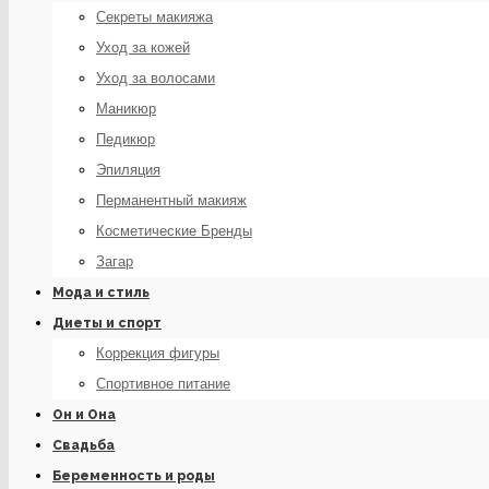
Секреты макияжа
Уход за кожей
Уход за волосами
Маникюр
Педикюр
Эпиляция
Перманентный макияж
Косметические Бренды
Загар
Мода и стиль
Диеты и спорт
Коррекция фигуры
Спортивное питание
Он и Она
Свадьба
Беременность и роды