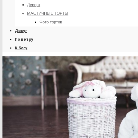
Десерт
МАСТИЧНЫЕ ТОРТЫ
Фото тортов
Досуг
По ветру
К Богу