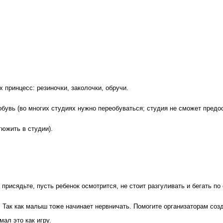
х принцесс: резиночки, заколочки, обручи.
обувь (во многих студиях нужно переобуваться; студия не сможет предо
южить в студии).
 присядьте, пусть ребенок осмотрится,
не стоит разгуливать и бегать п
к. Так как малыш тоже начинает нервничать. Помогите организаторам с
ал это как игру.