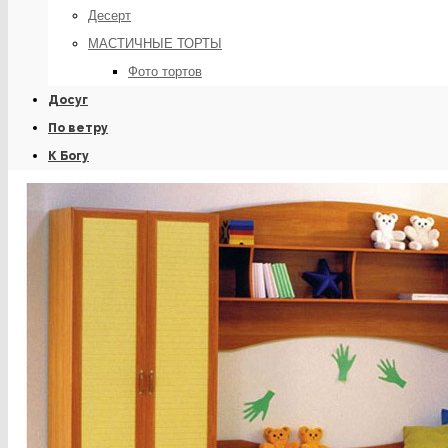
Десерт
МАСТИЧНЫЕ ТОРТЫ
Фото тортов
Досуг
По ветру
К Богу