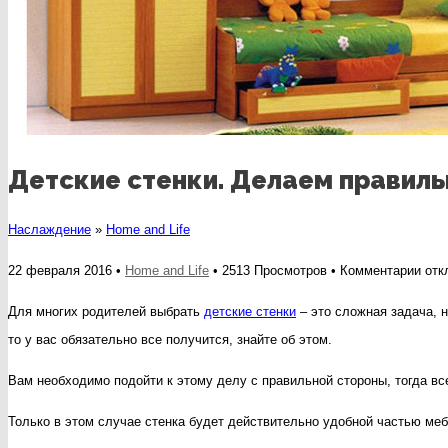
Детские стенки. Делаем правил
Наслаждение
»
Home and Life
к
22 февраля 2016 •
Home and Life
• 2513 Просмотров •
Комментарии
отк
запи
Для многих родителей выбрать
детские стенки
– это сложная задача, н
Детс
то у вас обязательно все получится, знайте об этом.
стен
Вам необходимо подойти к этому делу с правильной стороны, тогда все
Дел
пра
Только в этом случае стенка будет действительно удобной частью мебе
выб