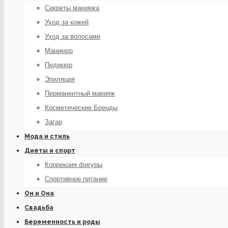
Секреты макияжа
Уход за кожей
Уход за волосами
Маникюр
Педикюр
Эпиляция
Перманентный макияж
Косметические Бренды
Загар
Мода и стиль
Диеты и спорт
Коррекция фигуры
Спортивное питание
Он и Она
Свадьба
Беременность и роды