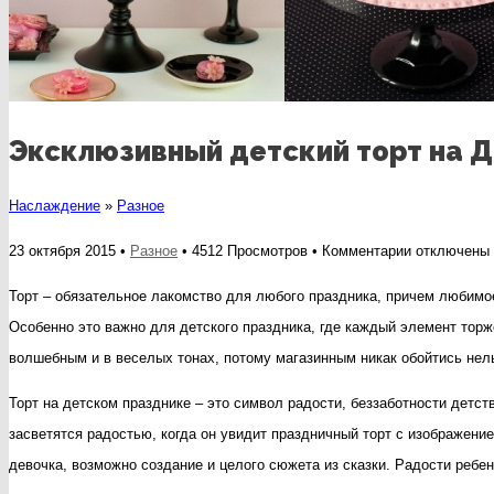
Эксклюзивный детский торт на 
Наслаждение
»
Разное
к
23 октября 2015 •
Разное
• 4512 Просмотров •
Комментарии
отключены
записи
Торт – обязательное лакомство для любого праздника, причем любимо
Эксклюзивн
Особенно это важно для детского праздника, где каждый элемент тор
детский
волшебным и в веселых тонах, потому магазинным никак обойтись нел
торт
Торт на детском празднике – это символ радости, беззаботности детств
на
засветятся радостью, когда он увидит праздничный торт с изображен
День
девочка, возможно создание и целого сюжета из сказки. Радости ребенк
Рождения