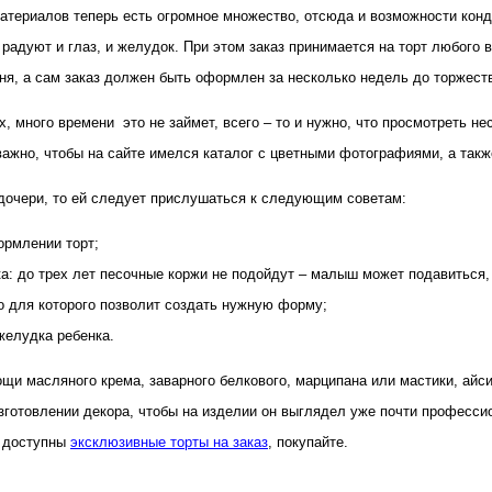
атериалов теперь есть огромное множество, отсюда и возможности кон
адуют и глаз, и желудок. При этом заказ принимается на торт любого ве
ня, а сам заказ должен быть оформлен за несколько недель до торжеств
, много времени это не займет, всего – то и нужно, что просмотреть н
ажно, чтобы на сайте имелся каталог с цветными фотографиями, а также
дочери, то ей следует прислушаться к следующим советам:
ормлении торт;
а: до трех лет песочные коржи не подойдут – малыш может подавиться, 
о для которого позволит создать нужную форму;
 желудка ребенка.
и масляного крема, заварного белкового, марципана или мастики, айси
изготовлении декора, чтобы на изделии он выглядел уже почти професс
ь доступны
эксклюзивные торты на заказ
, покупайте.