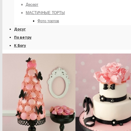
Десерт
МАСТИЧНЫЕ ТОРТЫ
Фото тортов
Досуг
По ветру
К Богу