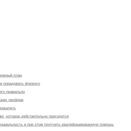
адежный план
 и порадовать близкого
 его правильно
шних проблем
 пожалеть
во, которое действительно пригодится
денциальность и при этом получить квалифицированную помощь