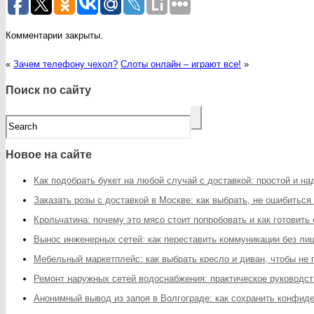
Комментарии закрыты.
«
Зачем телефону чехол?
Слоты онлайн – играют все!
»
Поиск по сайту
Новое на сайте
Как подобрать букет на любой случай с доставкой: простой и н
Заказать розы с доставкой в Москве: как выбрать, не ошибиться
Крольчатина: почему это мясо стоит попробовать и как готовить
Вынос инженерных сетей: как переставить коммуникации без ли
Мебельный маркетплейс: как выбрать кресло и диван, чтобы не
Ремонт наружных сетей водоснабжения: практическое руководст
Анонимный вывод из запоя в Волгограде: как сохранить конфи