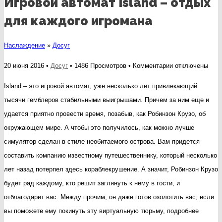
Игровой автомат Island – отдых
для каждого игромана
Наслаждение
»
Досуг
к
20 июня 2016 •
Досуг
• 1486 Просмотров •
Комментарии
отключены
записи
Island – это игровой автомат, уже несколько лет привлекающий
Игровой
тысячи гемблеров стабильными выигрышами. Причем за ним еще и
автомат
удается приятно провести время, позабыв, как Робинзон Крузо, об
Island
окружающем мире. А чтобы это получилось, как можно лучше
–
симулятор сделан в стиле необитаемого острова. Вам придется
отдых
составить компанию известному путешественнику, который несколько
для
лет назад потерпел здесь кораблекрушение. А значит, Робинзон Крузо
каждого
будет рад каждому, кто решит заглянуть к нему в гости, и
игромана
отблагодарит вас. Между прочим, он даже готов озолотить вас, если
вы поможете ему покинуть эту виртуальную тюрьму, подробнее