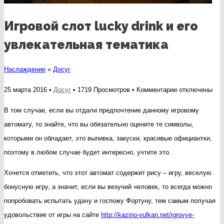
Игровой слот lucky drink и его
увлекательная тематика
Наслаждение
»
Досуг
к
25 марта 2016 •
Досуг
• 1719 Просмотров •
Комментарии
отключены
записи
В том случае, если вы отдали предпочтение данному игровому
Игровой
автомату, то знайте, что вы обязательно оцените те символы,
слот
которыми он обладает, это выпивка, закуски, красивые официантки,
lucky
поэтому в любом случае будет интересно, учтите это.
drink
Хочется отметить, что этот автомат содержит рису – игру, веселую
и
бонусную игру, а значит, если вы везучий человек, то всегда можно
его
попробовать испытать удачу и госпожу Фортуну, тем самым получая
увлекательная
удовольствие от игры на сайте
http://kazino-vulkan.net/igrovye-
тематика