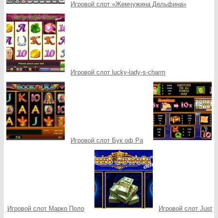
Игровой слот «Жемчужина Дельфина»
Игровой слот lucky-lady-s-charm
Игровой слот Бук оф Ра
Игровой слот Марко Поло
Игровой слот Just