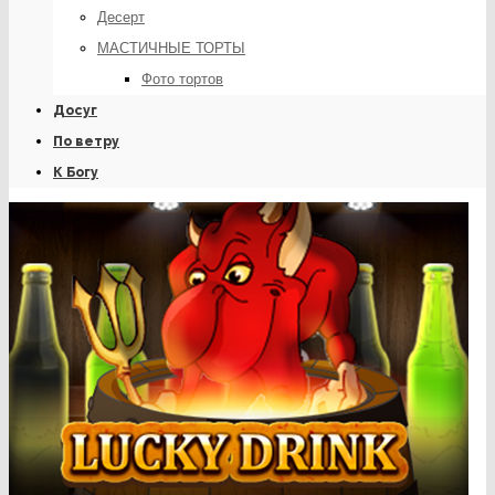
Десерт
МАСТИЧНЫЕ ТОРТЫ
Фото тортов
Досуг
По ветру
К Богу