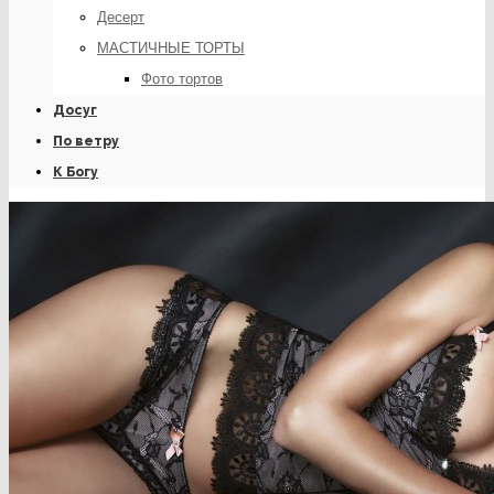
Десерт
МАСТИЧНЫЕ ТОРТЫ
Фото тортов
Досуг
По ветру
К Богу