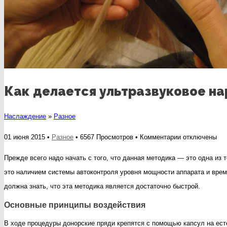
Как делается ультразвуковое н
Наслаждение
»
Разное
к
01 июня 2015 •
Разное
• 6567 Просмотров •
Комментарии
отключены
записи
Прежде всего надо начать с того, что данная методика — это одна из
Как
это наличием системы автоконтроля уровня мощности аппарата и врем
делается
должна знать, что эта методика является достаточно быстрой.
ультразвуково
Основные принципы воздействия
наращивание
волос?
В ходе процедуры донорские пряди крепятся с помощью капсул на ес