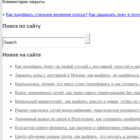
Комментарии закрыты.
«
Как подобрать стильное вечернее платье?
Как защищать кожу в летн
Поиск по сайту
Новое на сайте
Как подобрать букет на любой случай с доставкой: простой и н
Заказать розы с доставкой в Москве: как выбрать, не ошибиться
Крольчатина: почему это мясо стоит попробовать и как готовить
Вынос инженерных сетей: как переставить коммуникации без ли
Мебельный маркетплейс: как выбрать кресло и диван, чтобы не
Ремонт наружных сетей водоснабжения: практическое руководст
Анонимный вывод из запоя в Волгограде: как сохранить конфи
Бухгалтер нового формата: как разумно и эффективно повышат
Центр обучения охране труда: как выбрать, что изучать и зачем