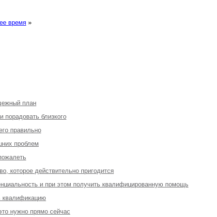
ее время
»
адежный план
 и порадовать близкого
 его правильно
шних проблем
 пожалеть
во, которое действительно пригодится
денциальность и при этом получить квалифицированную помощь
ь квалификацию
 это нужно прямо сейчас