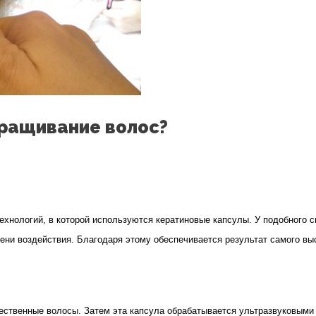
аращивание волос?
 технологий, в которой используются кератиновые капсулы. У подобного
ени воздействия. Благодаря этому обеспечивается результат самого в
е
тественные волосы. Затем эта капсула обрабатывается ультразвуковы