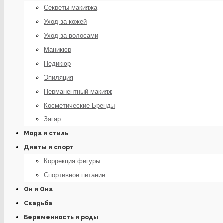
Секреты макияжа
Уход за кожей
Уход за волосами
Маникюр
Педикюр
Эпиляция
Перманентный макияж
Косметические Бренды
Загар
Мода и стиль
Диеты и спорт
Коррекция фигуры
Спортивное питание
Он и Она
Свадьба
Беременность и роды