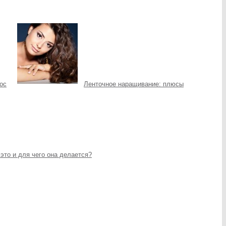
ос
Ленточное наращивание: плюсы
это и для чего она делается?