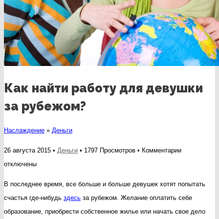
Как найти работу для девушки
за рубежом?
Наслаждение
»
Деньги
к
26 августа 2015 •
Деньги
• 1797 Просмотров •
Комментарии
записи
отключены
Как
В последнее время, все больше и больше девушек хотят попытать
найти
счастья где-нибудь
здесь
за рубежом. Желание оплатить себе
работу
образование, приобрести собственное жилье или начать свое дело
для