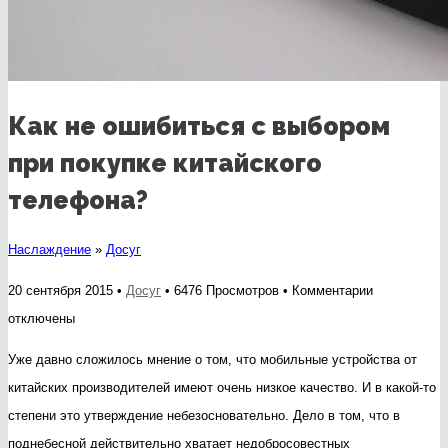
Как не ошибиться с выбором
при покупке китайского
телефона?
Наслаждение
»
Досуг
к
20 сентября 2015 •
Досуг
• 6476 Просмотров •
Комментарии
записи
отключены
Как
Уже давно сложилось мнение о том, что мобильные устройства от
не
китайских производителей имеют очень низкое качество. И в какой-то
ошибиться
степени это утверждение небезосновательно. Дело в том, что в
с
поднебесной действительно хватает недобросовестных