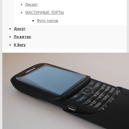
Десерт
МАСТИЧНЫЕ ТОРТЫ
Фото тортов
Досуг
По ветру
К Богу