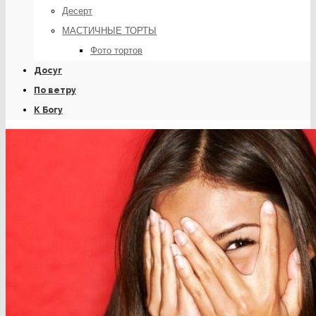
Десерт
МАСТИЧНЫЕ ТОРТЫ
Фото тортов
Досуг
По ветру
К Богу