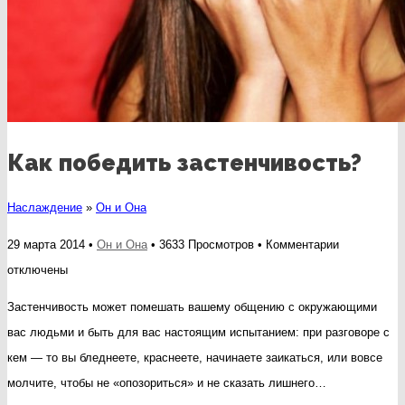
Как победить застенчивость?
Наслаждение
»
Он и Она
к
29 марта 2014 •
Он и Она
• 3633 Просмотров •
Комментарии
записи
отключены
Как
Застенчивость может помешать вашему общению с окружающими
победить
вас людьми и быть для вас настоящим испытанием: при разговоре с
застенчиво
кем — то вы бледнеете, краснеете, начинаете заикаться, или вовсе
молчите, чтобы не «опозориться» и не сказать лишнего…