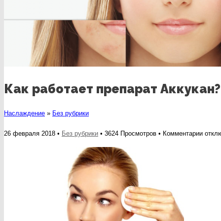
Как работает препарат Аккукан?
Наслаждение
»
Без рубрики
к
26 февраля 2018 •
Без рубрики
• 3624 Просмотров •
Комментарии
откл
запис
Как
работ
препа
Аккук