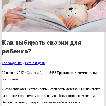
Как выбирать сказки для
ребенка?
Наслаждение
»
Семья и Дети
к
29 января 2017 •
Семья и Дети
• 5468 Просмотров •
Комментарии
записи
отключены
Как
Сказки являются неотъемлемым атрибутом детства. Они помогают
выбир
занять ребенка, помочь его развитию. Чтобы такие произведения
сказки
были полезными, следует правильно выбирать сказки
для