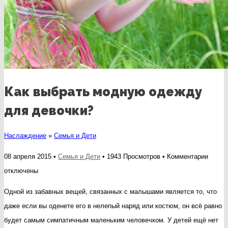
Как выбрать модную одежду
для девочки?
Наслаждение
»
Семья и Дети
к
08 апреля 2015 •
Семья и Дети
• 1943 Просмотров •
Комментарии
запис
отключены
Как
Одной из забавных вещей, связанных с малышами является то, что
выбра
даже если вы оденете его в нелепый наряд или костюм, он всё равно
модну
будет самым симпатичным маленьким человечком. У детей ещё нет
одежд