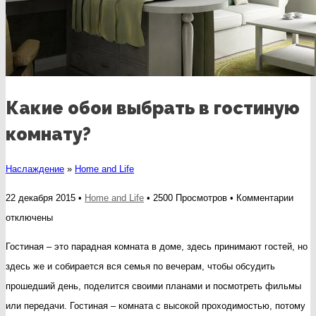
Какие обои выбрать в гостиную
комнату?
Наслаждение
»
Home and Life
к
22 декабря 2015 •
Home and Life
• 2500 Просмотров •
Комментарии
запи
отключены
Каки
Гостиная – это парадная комната в доме, здесь принимают гостей, но
обои
здесь же и собирается вся семья по вечерам, чтобы обсудить
выбр
прошедший день, поделится своими планами и посмотреть фильмы
в
или передачи. Гостиная – комната с высокой проходимостью, потому
гост