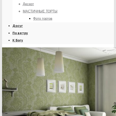
Десерт
МАСТИЧНЫЕ ТОРТЫ
Фото тортов
Досуг
По ветру
К Богу