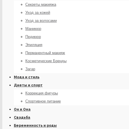
Секреты макияжа
Уход за кожей
Уход за волосами
Маникюр
Педикюр
Эпиляция
Перманентный макияж
Косметические Бренды
Загар
Мода и стиль
Диеты и спорт
Коррекция фигуры
Спортивное питание
Он и Она
Свадьба
Беременность и роды