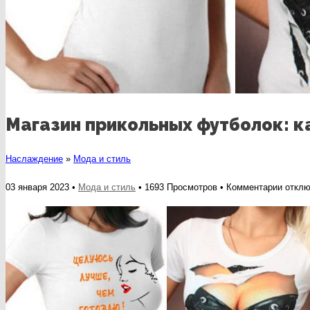
Магазин прикольных футболок: к
Наслаждение
»
Мода и стиль
к
03 января 2023 •
Мода и стиль
• 1693 Просмотров •
Комментарии
отклю
записи
Магаз
прико
футбо
какую
выбра