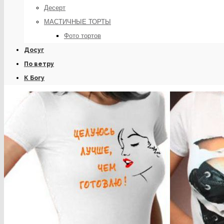
Десерт
МАСТИЧНЫЕ ТОРТЫ
Фото тортов
Досуг
По ветру
К Богу