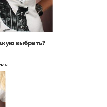
акую выбрать?
чены
ин
льных
лок:
ть?