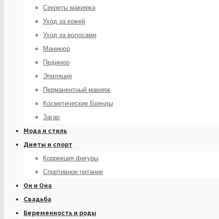
Секреты макияжа
Уход за кожей
Уход за волосами
Маникюр
Педикюр
Эпиляция
Перманентный макияж
Косметические Бренды
Загар
Мода и стиль
Диеты и спорт
Коррекция фигуры
Спортивное питание
Он и Она
Свадьба
Беременность и роды