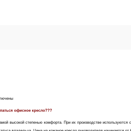
лючены
иси
упаться офисное кресло???
ираем
амой высокой степенью комфорта. При их производстве используются 
сное
атуса владельца. Цена на кожаное кресло руководителя начинается от 6
сло