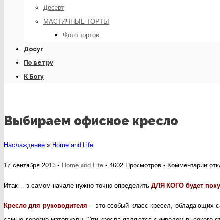
Десерт
МАСТИЧНЫЕ ТОРТЫ
Фото тортов
Досуг
По ветру
К Богу
Выбираем офисное кресло
Наслаждение
»
Home and Life
к
17 сентября 2013 •
Home and Life
• 4602 Просмотров •
Комментарии
отк
зап
Итак… в самом начале нужно точно определить
ДЛЯ КОГО будет пок
Выб
Кресло для руководителя
– это особый класс кресел, обладающих с
офи
самые дорогие материалы. Эти кресла являются символом высокого ст
кре