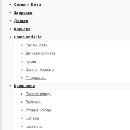
Семья и Дети
Здоровье
Деньги
Карьера
Home and Life
Как выбрать
Детская комната
Кухня
Ванная комната
Флористика
Кулинария
Первые блюда
Выпечка
Вторые блюда
Салаты
Коктейли