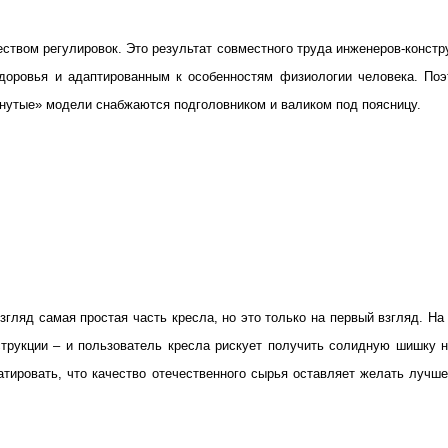
ством регулировок. Это результат совместного труда инженеров-констру
оровья и адаптированным к особенностям физиологии человека. Поэ
винутые» модели снабжаются подголовником и валиком под поясницу.
згляд самая простая часть кресла, но это только на первый взгляд. Н
трукции – и пользователь кресла рискует получить солидную шишку н
атировать, что качество отечественного сырья оставляет желать лучше