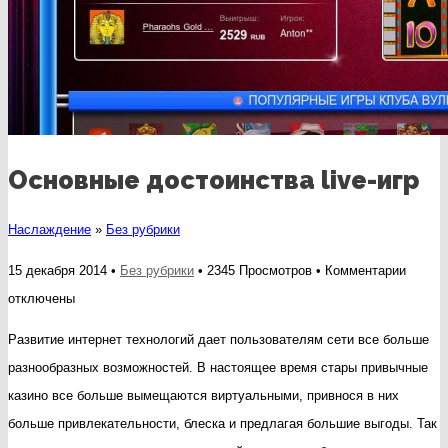
Основные достоинства live-игр
Наслаждение
»
Без рубрики
к
15 декабря 2014 •
Без рубрики
• 2345 Просмотров •
Комментарии
записи
отключены
Основ
Развитие интернет технологий дает пользователям сети все больше
достои
разнообразных возможностей. В настоящее время стары привычные
live-
казино все больше вымещаются виртуальными, привнося в них
игр
больше привлекательности, блеска и предлагая большие выгоды. Так