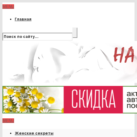
MENU
Главная
MENU
Женские секреты