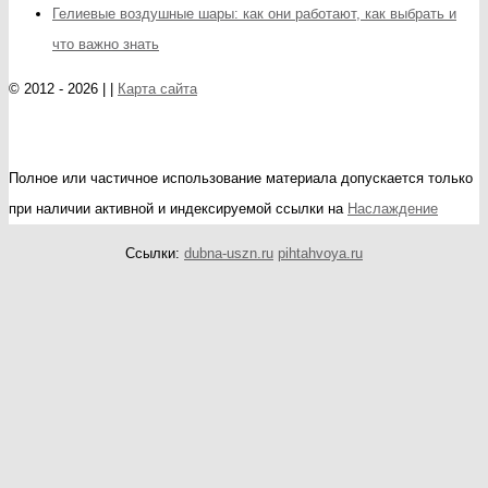
Гелиевые воздушные шары: как они работают, как выбрать и
что важно знать
© 2012 - 2026 | |
Карта сайта
Полное или частичное использование материала допускается только
при наличии активной и индексируемой ссылки на
Наслаждение
Ссылки:
dubna-uszn.ru
pihtahvoya.ru