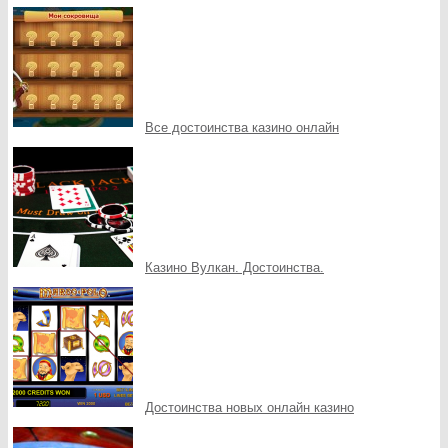
Все достоинства казино онлайн
Казино Вулкан. Достоинства.
Достоинства новых онлайн казино