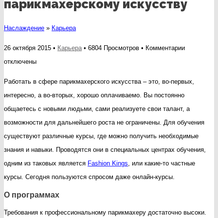
парикмахерскому искусству
Наслаждение
»
Карьера
к
26 октября 2015 •
Карьера
• 6804 Просмотров •
Комментарии
записи
отключены
Особеннос
Работать в сфере парикмахерского искусства – это, во-первых,
обучения
интересно, а во-вторых, хорошо оплачиваемо. Вы постоянно
парикмахе
общаетесь с новыми людьми, сами реализуете свои талант, а
искусству
возможности для дальнейшего роста не ограничены. Для обучения
существуют различные курсы, где можно получить необходимые
знания и навыки. Проводятся они в специальных центрах обучения,
одним из таковых является
Fashion Kings
, или какие-то частные
курсы. Сегодня пользуются спросом даже онлайн-курсы.
О программах
Требования к профессиональному парикмахеру достаточно высоки.