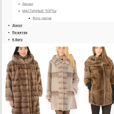
Десерт
МАСТИЧНЫЕ ТОРТЫ
Фото тортов
Досуг
По ветру
К Богу