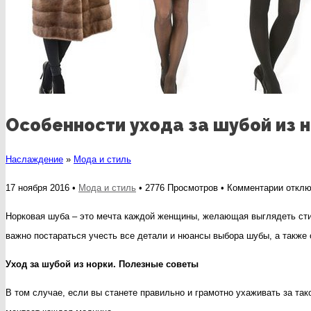
Особенности ухода за шубой из 
Наслаждение
»
Мода и стиль
к
17 ноября 2016 •
Мода и стиль
• 2776 Просмотров •
Комментарии
отклю
записи
Норковая шуба – это мечта каждой женщины, желающая выглядеть стиль
Особе
важно постараться учесть все детали и нюансы выбора шубы, а также
ухода
Уход за шубой из норки. Полезные советы
за
шубой
В том случае, если вы станете правильно и грамотно ухаживать за так
из