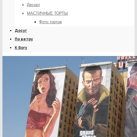
Десерт
МАСТИЧНЫЕ ТОРТЫ
Фото тортов
Досуг
По ветру
К Богу