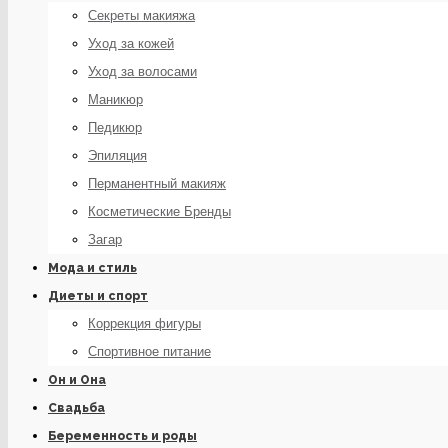
Секреты макияжа
Уход за кожей
Уход за волосами
Маникюр
Педикюр
Эпиляция
Перманентный макияж
Косметические Бренды
Загар
Мода и стиль
Диеты и спорт
Коррекция фигуры
Спортивное питание
Он и Она
Свадьба
Беременность и роды