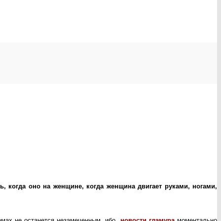
ь, когда оно на женщине, когда женщина двигает руками, ногами,
ромах не останется незамеченным, ибо
новости гламура
моментально