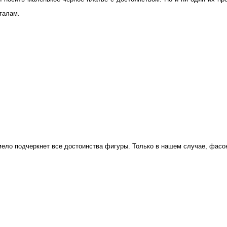
талам.
ные
ья
мело подчеркнет все достоинства фигуры. Только в нашем случае, фасон