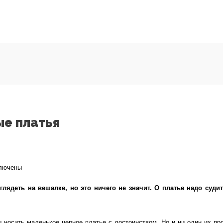
е платья
лючены
си
лядеть на вешалке, но это ничего не значит. О платье надо судит
ые
сные
ы носить маленькое черное платье с достоинством. Но и ни один их п
енькие