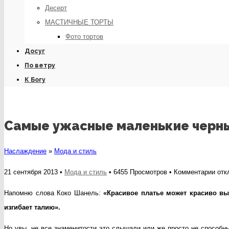
Десерт
МАСТИЧНЫЕ ТОРТЫ
Фото тортов
Досуг
По ветру
К Богу
Самые ужасные маленькие черны
Наслаждение
»
Мода и стиль
к
21 сентября 2013 •
Мода и стиль
• 6455 Просмотров •
Комментарии
отк
запи
Напомню слова Коко Шанель:
«Красивое платье может красиво выг
Сам
изгибает талию».
ужа
Но увы, не все знаменитости это слышали или же просто не способн
мал