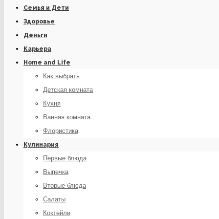
Семья и Дети
Здоровье
Деньги
Карьера
Home and Life
Как выбрать
Детская комната
Кухня
Ванная комната
Флористика
Кулинария
Первые блюда
Выпечка
Вторые блюда
Салаты
Коктейли