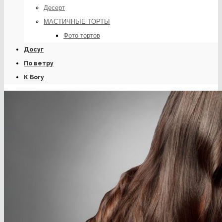
Десерт
МАСТИЧНЫЕ ТОРТЫ
Фото тортов
Досуг
По ветру
К Богу