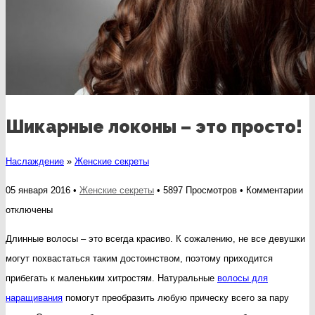
Шикарные локоны – это просто!
Наслаждение
»
Женские секреты
к
05 января 2016 •
Женские секреты
• 5897 Просмотров •
Комментарии
за
отключены
Ши
Длинные волосы – это всегда красиво. К сожалению, не все девушки
ло
могут похвастаться таким достоинством, поэтому приходится
–
прибегать к маленьким хитростям. Натуральные
волосы для
эт
наращивания
помогут преобразить любую прическу всего за пару
пр