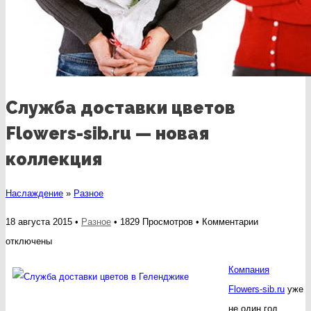
Служба доставки цветов
Flowers-sib.ru — новая
коллекция
Наслаждение
»
Разное
к
18 августа 2015 •
Разное
• 1829 Просмотров •
Комментарии
записи
отключены
Служба
Компания
доставки
Flowers-sib.ru
уже
цветов
не один год