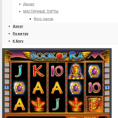
Десерт
МАСТИЧНЫЕ ТОРТЫ
Фото тортов
Досуг
По ветру
К Богу