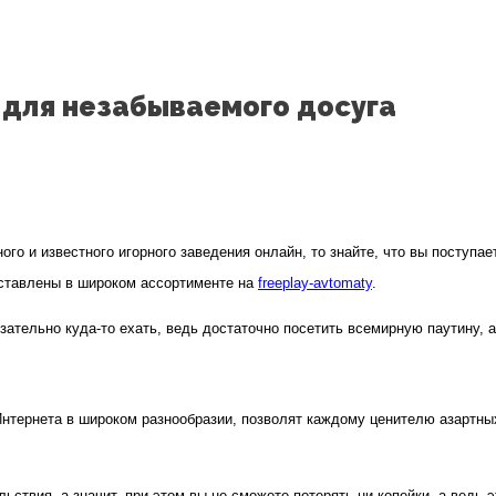
 для незабываемого досуга
го и известного игорного заведения онлайн, то знайте, что вы поступа
дставлены в широком ассортименте на
freeplay-avtomaty
.
язательно куда-то ехать, ведь достаточно посетить всемирную паутину, 
тернета в широком разнообразии, позволят каждому ценителю азартных и
ольствия, а значит, при этом вы не сможете потерять ни копейки, а ведь