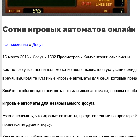
Сотни игровых автоматов онлайн
Наслаждение
»
Досуг
к
15 марта 2016 •
Досуг
• 1592 Просмотров •
Комментарии
отключены
записи
Как только у вас появилось желание воспользоваться услугами солидно
Сотни
время, выбирая те или иные игровые автоматы для себя, которые пре
игровых
Знайте, чтобы сегодня поиграть в те или иные автоматы, совсем не об
автоматов
онлайн
Игровые автоматы для незабываемого досуга
для
Нужно понимать, что игровые автоматы, представленные на просторе Ин
незабываемого
придется по душе и вкусу.
досуга
Кроме того, вы обязательно оцените и то, что играть можно ради удов