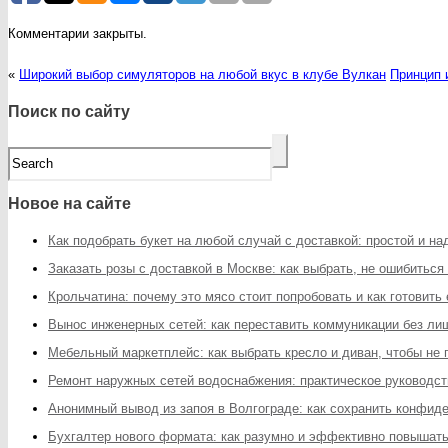
Комментарии закрыты.
«
Широкий выбор симуляторов на любой вкус в клубе Вулкан
Принцип 
Поиск по сайту
Новое на сайте
Как подобрать букет на любой случай с доставкой: простой и н
Заказать розы с доставкой в Москве: как выбрать, не ошибиться
Крольчатина: почему это мясо стоит попробовать и как готовить
Вынос инженерных сетей: как переставить коммуникации без ли
Мебельный маркетплейс: как выбрать кресло и диван, чтобы не
Ремонт наружных сетей водоснабжения: практическое руководст
Анонимный вывод из запоя в Волгограде: как сохранить конфи
Бухгалтер нового формата: как разумно и эффективно повышат