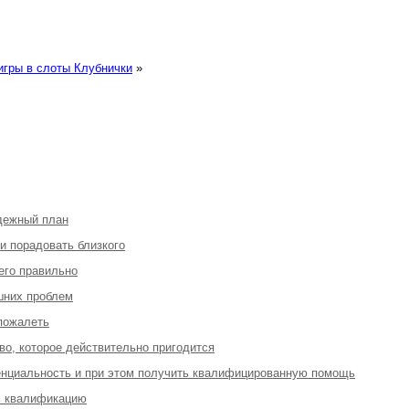
игры в слоты Клубнички
»
адежный план
 и порадовать близкого
 его правильно
шних проблем
 пожалеть
во, которое действительно пригодится
денциальность и при этом получить квалифицированную помощь
ь квалификацию