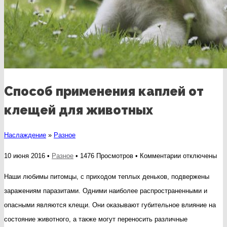
Способ применения каплей от
клещей для животных
Наслаждение
»
Разное
к
10 июня 2016 •
Разное
• 1476 Просмотров •
Комментарии
отключены
записи
Наши любимы питомцы, с приходом теплых деньков, подвержены
Способ
заражениям паразитами. Одними наиболее распространенными и
применения
опасными являются клещи. Они оказывают губительное влияние на
каплей
состояние животного, а также могут переносить различные
от