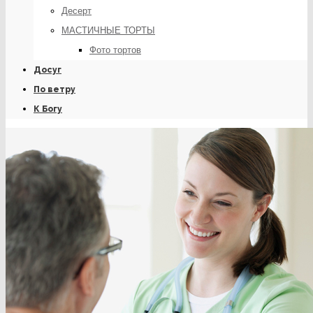
Десерт
МАСТИЧНЫЕ ТОРТЫ
Фото тортов
Досуг
По ветру
К Богу