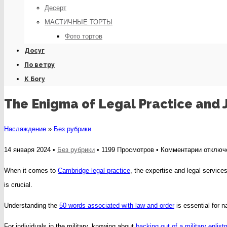
Десерт
МАСТИЧНЫЕ ТОРТЫ
Фото тортов
Досуг
По ветру
К Богу
The Enigma of Legal Practice and 
Наслаждение
»
Без рубрики
к
14 января 2024 •
Без рубрики
• 1199 Просмотров •
Комментарии
отключ
записи
When it comes to
Cambridge legal practice
, the expertise and legal service
The
is crucial.
Enigma
Understanding the
50 words associated with law and order
is essential for 
of
Legal
For individuals in the military, knowing about
backing out of a military enlis