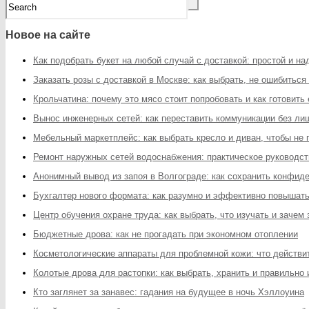
Новое на сайте
Как подобрать букет на любой случай с доставкой: простой и н
Заказать розы с доставкой в Москве: как выбрать, не ошибиться
Крольчатина: почему это мясо стоит попробовать и как готовить
Вынос инженерных сетей: как переставить коммуникации без ли
Мебельный маркетплейс: как выбрать кресло и диван, чтобы не
Ремонт наружных сетей водоснабжения: практическое руководст
Анонимный вывод из запоя в Волгограде: как сохранить конфи
Бухгалтер нового формата: как разумно и эффективно повышат
Центр обучения охране труда: как выбрать, что изучать и зачем
Бюджетные дрова: как не прогадать при экономном отоплении
Косметологические аппараты для проблемной кожи: что действит
Колотые дрова для растопки: как выбрать, хранить и правильно
Кто заглянет за занавес: гадания на будущее в ночь Хэллоуина