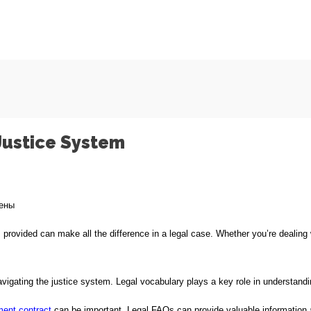
Justice System
ены
s provided can make all the difference in a legal case. Whether you’re dealing w
navigating the justice system. Legal vocabulary plays a key role in understan
tment contract
can be important. Legal FAQs can provide valuable information a