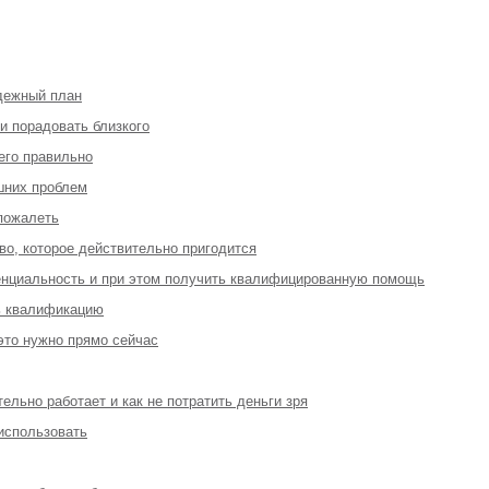
адежный план
 и порадовать близкого
 его правильно
шних проблем
 пожалеть
во, которое действительно пригодится
денциальность и при этом получить квалифицированную помощь
ь квалификацию
 это нужно прямо сейчас
ельно работает и как не потратить деньги зря
 использовать