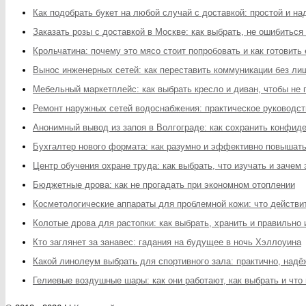
Как подобрать букет на любой случай с доставкой: простой и н
Заказать розы с доставкой в Москве: как выбрать, не ошибиться
Крольчатина: почему это мясо стоит попробовать и как готовить
Вынос инженерных сетей: как переставить коммуникации без ли
Мебельный маркетплейс: как выбрать кресло и диван, чтобы не
Ремонт наружных сетей водоснабжения: практическое руководст
Анонимный вывод из запоя в Волгограде: как сохранить конфи
Бухгалтер нового формата: как разумно и эффективно повышат
Центр обучения охране труда: как выбрать, что изучать и зачем
Бюджетные дрова: как не прогадать при экономном отоплении
Косметологические аппараты для проблемной кожи: что действит
Колотые дрова для растопки: как выбрать, хранить и правильно
Кто заглянет за занавес: гадания на будущее в ночь Хэллоуина
Какой линолеум выбрать для спортивного зала: практично, надё
Гелиевые воздушные шары: как они работают, как выбрать и что