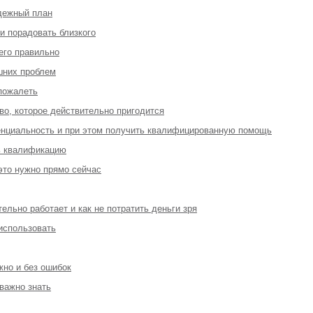
адежный план
 и порадовать близкого
 его правильно
шних проблем
 пожалеть
во, которое действительно пригодится
денциальность и при этом получить квалифицированную помощь
ь квалификацию
 это нужно прямо сейчас
ельно работает и как не потратить деньги зря
 использовать
жно и без ошибок
 важно знать