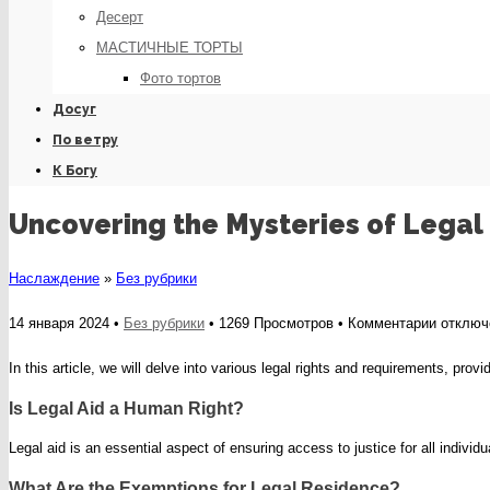
Десерт
МАСТИЧНЫЕ ТОРТЫ
Фото тортов
Досуг
По ветру
К Богу
Uncovering the Mysteries of Legal
Наслаждение
»
Без рубрики
к
14 января 2024 •
Без рубрики
• 1269 Просмотров •
Комментарии
отключ
записи
In this article, we will delve into various legal rights and requirements, p
Uncover
Is Legal Aid a Human Right?
the
Mysteri
Legal aid is an essential aspect of ensuring access to justice for all indivi
of
What Are the Exemptions for Legal Residence?