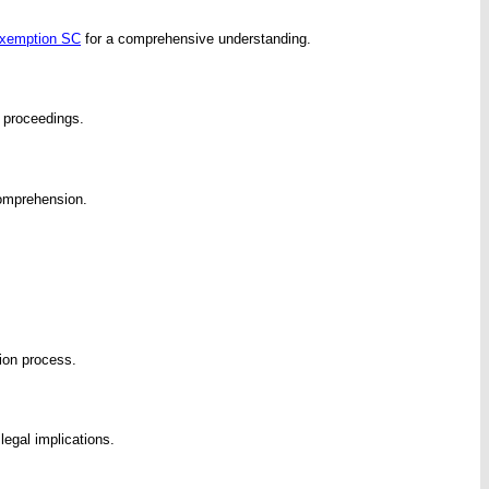
exemption SC
for a comprehensive understanding.
l proceedings.
omprehension.
ion process.
egal implications.