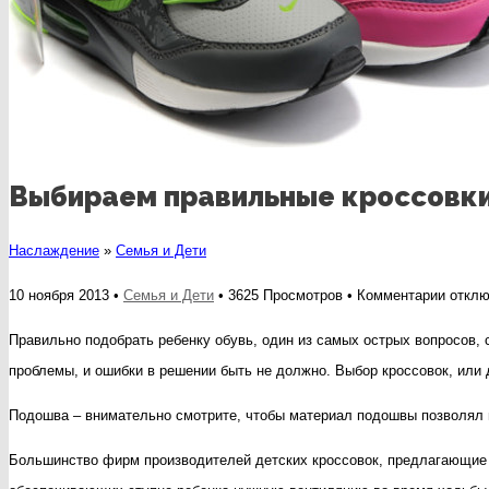
Выбираем правильные кроссовки
Наслаждение
»
Семья и Дети
к
10 ноября 2013 •
Семья и Дети
• 3625 Просмотров •
Комментарии
отклю
записи
Правильно подобрать ребенку обувь, один из самых острых вопросов, 
Выбир
проблемы, и ошибки в решении быть не должно. Выбор кроссовок, или 
прави
Подошва – внимательно смотрите, чтобы материал подошвы позволял н
кроссо
для
Большинство фирм производителей детских кроссовок, предлагающие к
ребен