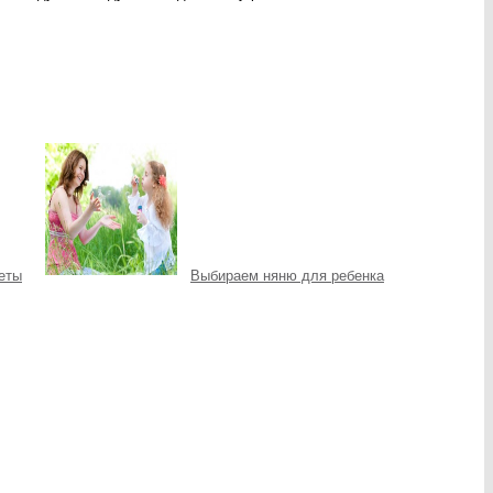
еты
Выбираем няню для ребенка