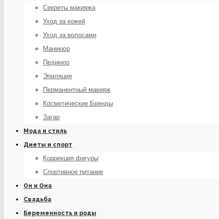
Секреты макияжа
Уход за кожей
Уход за волосами
Маникюр
Педикюр
Эпиляция
Перманентный макияж
Косметические Бренды
Загар
Мода и стиль
Диеты и спорт
Коррекция фигуры
Спортивное питание
Он и Она
Свадьба
Беременность и роды