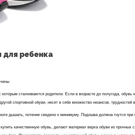
 для ребенка
чены
с которым сталкиваются родители. Если в возрасте до полугода, обувь 
аем
другой спортивной обуви, несет в себе множество нюансов, трудностей в
льные
оге дышать, потение сведено к минимуму. Подошва должна гнутся при н
вки
упить качественную обувь, делают материал верха обуви из прочных си
ка