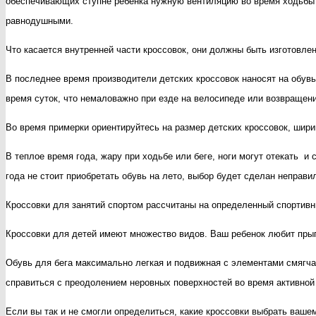
обеспечивающих ступне ребенка нужную вентиляцию во время ходьбы 
равнодушными.
Что касается внутренней части кроссовок, они должны быть изготовле
В последнее время производители детских кроссовок наносят на обув
время суток, что немаловажно при езде на велосипеде или возвращен
Во время примерки ориентируйтесь на размер детских кроссовок, шири
В теплое время года, жару при ходьбе или беге, ноги могут отекать и
года не стоит приобретать обувь на лето, выбор будет сделан неправи
Кроссовки для занятий спортом рассчитаны на определенный спортивн
Кроссовки для детей имеют множество видов. Ваш ребенок любит прыг
Обувь для бега максимально легкая и подвижная с элементами смягч
справиться с преодолением неровных поверхностей во время активной
Если вы так и не смогли определиться, какие кроссовки выбрать вашем