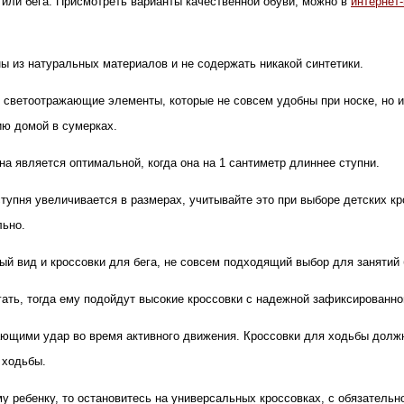
или бега. Присмотреть варианты качественной обуви, можно в
интернет
ны из натуральных материалов и не содержать никакой синтетики.
ь светоотражающие элементы, которые не совсем удобны при носке, но
ию домой в сумерках.
на является оптимальной, когда она на 1 сантиметр длиннее ступни.
 ступня увеличивается в размерах, учитывайте это при выборе детских к
льно.
ый вид и кроссовки для бега, не совсем подходящий выбор для занятий
ать, тогда ему подойдут высокие кроссовки с надежной зафиксированно
ающими удар во время активного движения. Кроссовки для ходьбы долж
 ходьбы.
у ребенку, то остановитесь на универсальных кроссовках, с обязательн