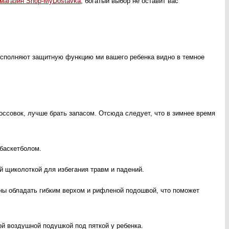
-магазин Shop-MyDostavka
, богатый выбор не оставит вас
 исполняют защитную функцию ми вашего ребенка видно в темное
россовок, лучше брать запасом. Отсюда следует, что в зимнее время
 баскетболом.
й щиколоткой для избегания травм и падений.
ны обладать гибким верхом и рифленой подошвой, что поможет
ой воздушной подушкой под пяткой у ребенка.