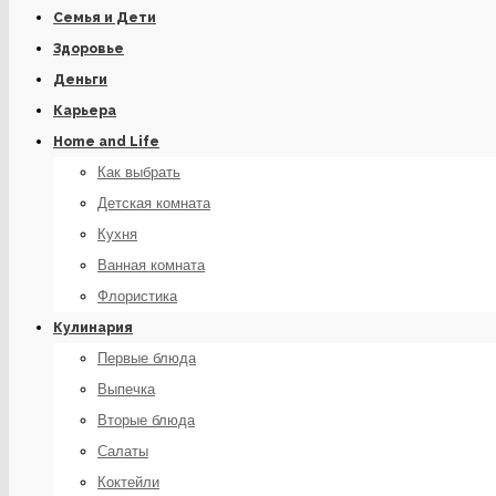
Семья и Дети
Здоровье
Деньги
Карьера
Home and Life
Как выбрать
Детская комната
Кухня
Ванная комната
Флористика
Кулинария
Первые блюда
Выпечка
Вторые блюда
Салаты
Коктейли