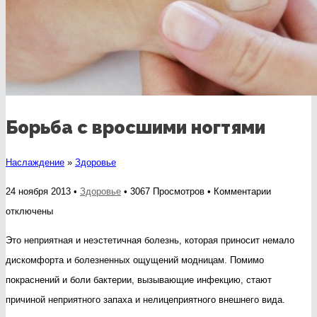
Борьба с вросшими ногтями
Наслаждение
»
Здоровье
к
24 ноября 2013 •
Здоровье
• 3067 Просмотров •
Комментарии
записи
отключены
Борьба
Это неприятная и неэстетичная болезнь, которая приносит немало
с
дискомфорта и болезненных ощущений модницам. Помимо
вросшими
покраснений и боли бактерии, вызывающие инфекцию, стают
ногтями
причиной неприятного запаха и нелицеприятного внешнего вида.