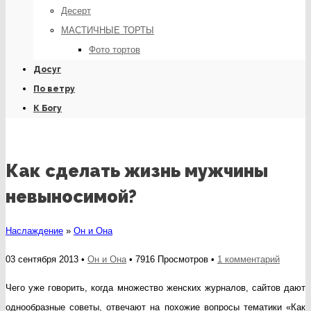
Десерт
МАСТИЧНЫЕ ТОРТЫ
Фото тортов
Досуг
По ветру
К Богу
Как сделать жизнь мужчины
невыносимой?
Наслаждение
»
Он и Она
к
03 сентября 2013 •
Он и Она
• 7916 Просмотров •
1 комментарий
записи
Чего уже говорить, когда множество женских журналов, сайтов дают
Как
однообразные советы, отвечают на похожие вопросы тематики «Как