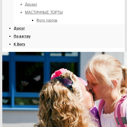
Десерт
МАСТИЧНЫЕ ТОРТЫ
Фото тортов
Досуг
По ветру
К Богу