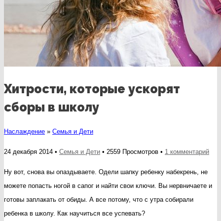
Хитрости, которые ускорят
сборы в школу
Наслаждение
»
Семья и Дети
к
24 декабря 2014 •
Семья и Дети
• 2559 Просмотров •
1 комментарий
зап
Ну вот, снова вы опаздываете. Одели шапку ребенку набекрень, не
Хит
можете попасть ногой в сапог и найти свои ключи. Вы нервничаете и
кот
готовы заплакать от обиды. А все потому, что с утра собирали
уск
ребенка в школу. Как научиться все успевать?
сбо