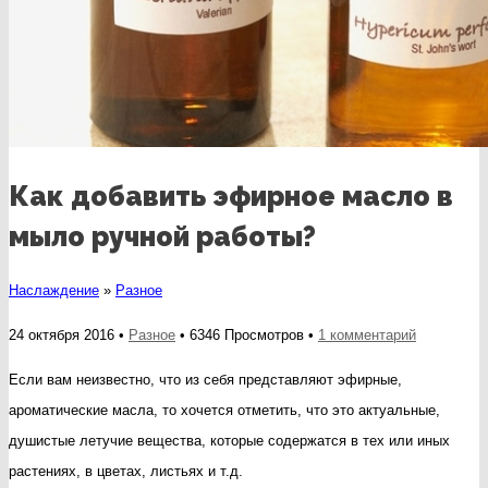
Как добавить эфирное масло в
мыло ручной работы?
Наслаждение
»
Разное
к
24 октября 2016 •
Разное
• 6346 Просмотров •
1 комментарий
записи
Если вам неизвестно, что из себя представляют эфирные,
Как
ароматические масла, то хочется отметить, что это актуальные,
добавить
душистые летучие вещества, которые содержатся в тех или иных
эфирное
растениях, в цветах, листьях и т.д.
масло