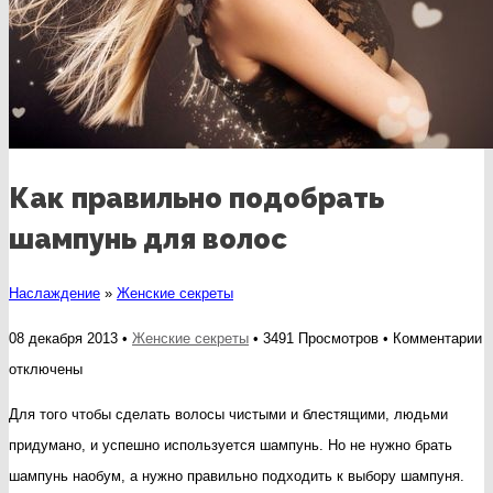
Как правильно подобрать
шампунь для волос
Наслаждение
»
Женские секреты
к
08 декабря 2013 •
Женские секреты
• 3491 Просмотров •
Комментарии
з
отключены
К
Для того чтобы сделать волосы чистыми и блестящими, людьми
п
придумано, и успешно используется шампунь. Но не нужно брать
п
шампунь наобум, а нужно правильно подходить к выбору шампуня.
ш