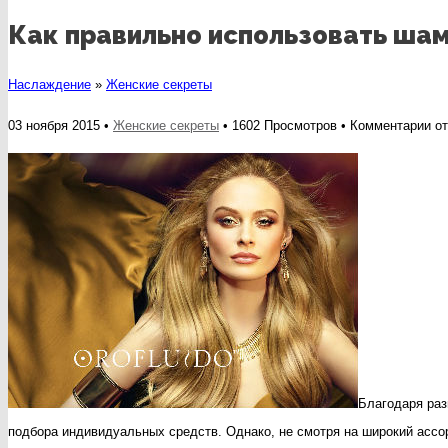
Как правильно использовать шам
Наслаждение
»
Женские секреты
к
03 ноября 2015 •
Женские секреты
• 1602 Просмотров •
Комментарии
от
за
Ка
пр
ис
ша
и
ко
Благодаря раз
подбора индивидуальных средств. Однако, не смотря на широкий ассор