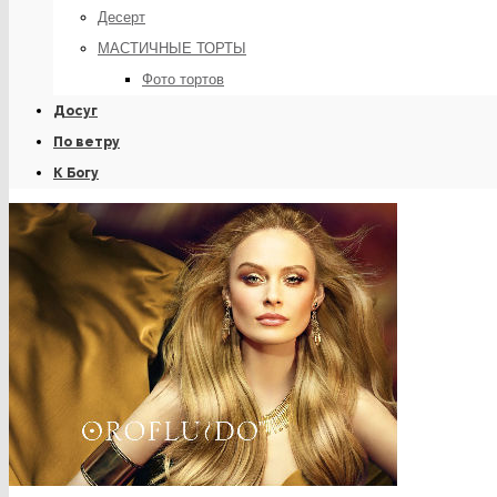
Десерт
МАСТИЧНЫЕ ТОРТЫ
Фото тортов
Досуг
По ветру
К Богу