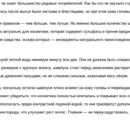
 не знает большинство рядовых потребителей. Как бы это не звучало ст
лосы после мытья были чистыми и блестящими, но при этом кожа головы
 правилом — чем больше, тем лучше. Но именно большое количество ша
о актуально для косметики, которая содержит сульфаты и прочие вредн
ые средства
, основа которых — ингредиенты натурального происхождени
руей теплой воды минимум минуту или две. Она не должна быть слишко
размером с крупную монету, шампунь стоит перед нанесением растереть 
ые движения пальцами, но не слишком сильные, охватывая весь объем.
 поскольку остатки шампуня плохо влияют на кожу головы и повреждаю 
оможет убедиться, что косметика полностью впиталась и покрывает вс
 ополоснуть пряди контрастной ледяной водой, то они приобретут допол
кислорода, что улучшает рост волос. Главное — не переусердствовать, 