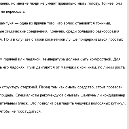
ранно, но многие люди не умеют правильно мыть голову. Точнее, они
 не пересохла.
мпуня — одна из причин того, что волос становятся тонкими,
ые химические соединения. Конечно, среди большого разнообразия
я. Но и в случает с такой косметикой лучше придерживаться простых
м горячей или ледяной, температура должна быть комфортной. Для
его ладонях. Руки двигаются от макушки к кончикам, по линии роста
структуру стержней. Перед тем как смыть средство, стоит провести
ю площадь. Специалисты рекомендуют смывать шампунь ли кондиционер
нительный блеск. Это позволит разгладить чешуйки волосяных кутикул,
чтобы не простудиться.