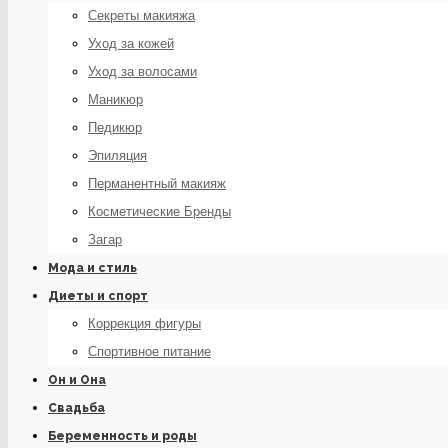
Секреты макияжа
Уход за кожей
Уход за волосами
Маникюр
Педикюр
Эпиляция
Перманентный макияж
Косметические Бренды
Загар
Мода и стиль
Диеты и спорт
Коррекция фигуры
Спортивное питание
Он и Она
Свадьба
Беременность и роды