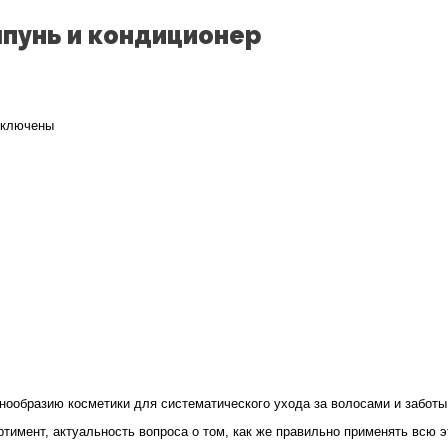
пунь и кондиционер
ключены
писи
к
авильно
пользовать
мпунь
ндиционер
нообразию косметики для систематического ухода за волосами и заботы
тимент, актуальность вопроса о том, как же правильно применять всю э