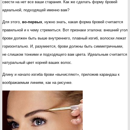
свести на нет все ваши старания. Как же сделать форму бровей
сд
идеальной, подходящей именно вам?
фо
бр
Для этого,
во-первых
, нужно знать, какая форма бровей считается
пи
правильной и к чему стремиться. Вот признаки эталона: внешний угол
ни
брови должен быть выше внутреннего, плавный изгиб, волоски лежат
и
горизонтально. И, разумеется, брови должны быть симметричными,
во
не слишком тонкими и подходящего вам цвета. Идеальным считается
натуральный цвет корней ваших волос.
Длину и начало изгиба брови «вычисляют», приложив карандаш к
воображаемым линиям, как на рисунке.