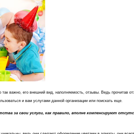
о так важно, его внешний вид, наполняемость, отзывы. Ведь прочитав 
пользоваться и вам услугами данной организации или поискать еще.
тства за свои услуги, как правило, вполне компенсируют отсутс
но уникальны, ведь они сделают оформление цветами в алматы, они всегд