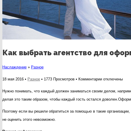
Как выбрать агентство для офор
Наслаждение
»
Разное
к
18 мая 2016 •
Разное
• 1773 Просмотров •
Комментарии
отключены
записи
Нужно понимать, что каждый должен заниматься своим делом, например
Как
делая это таким образом, чтобы каждый гость остался доволен.Оформ
выбрать
Поэтому если вы решили обратиться за помощью в такие организации, 
агентство
не оценить этого невозможно.
для
оформления