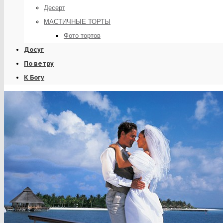
Десерт
МАСТИЧНЫЕ ТОРТЫ
Фото тортов
Досуг
По ветру
К Богу