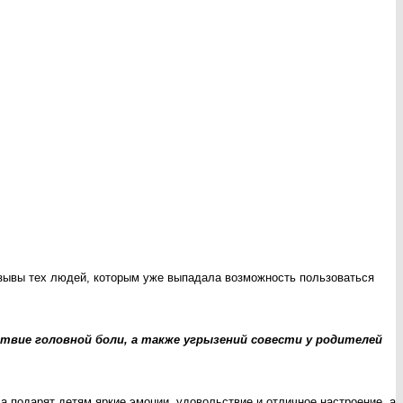
отзывы тех людей, которым уже выпадала возможность пользоваться
твие головной боли, а также угрызений совести у родителей
а подарят детям яркие эмоции, удовольствие и отличное настроение, а