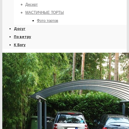
Десерт
МАСТИЧНЫЕ ТОРТЫ
Фото тортов
Досуг
По ветру
К Богу