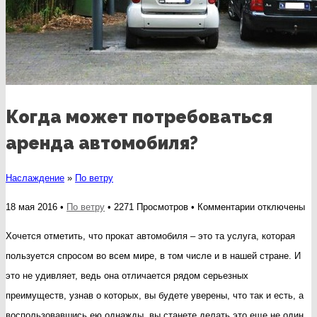
Когда может потребоваться
аренда автомобиля?
Наслаждение
»
По ветру
к
18 мая 2016 •
По ветру
• 2271 Просмотров •
Комментарии
отключены
записи
Хочется отметить, что прокат автомобиля – это та услуга, которая
Когда
пользуется спросом во всем мире, в том числе и в нашей стране. И
может
это не удивляет, ведь она отличается рядом серьезных
потребоваться
преимуществ, узнав о которых, вы будете уверены, что так и есть, а
аренда
воспользовавшись ею однажды, вы станете делать это еще не один