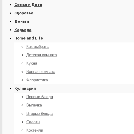
Семья и Дети
Здоровье
Деньги
Карьера
Home and Life
Как выбрать
Детская комната
Кухня
Ванная комната
Флористика
Кулинария
Первые блюда
Выпечка
Вторые блюда
Салаты
Коктейли