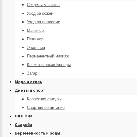
Секреты макияжа
Уход за кожей
Уход за волосами
Маникюр
Педикюр
Эпиляция
Перманентный макияж
Косметические Бренды
Загар
Мода и стиль
Диеты и спорт
Коррекция фигуры
Спортивное питание
Он и Она
Свадьба
Беременность и роды