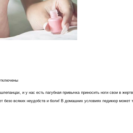
тключены
аписи
лепанцах, и у нас есть пагубная привычка приносить ноги свои в жертву
ак
ает безо всяких неудобств и боли! В домашних условиях педикюр может 
делать
едикюр
ебе
ома