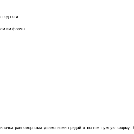
 под ноги.
ием им формы.
пилочки равномерными движениями придайте ногтям нужную форму. В