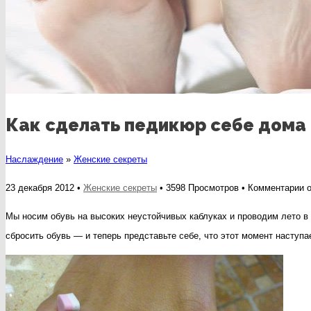
Как сделать педикюр себе дома
Наслаждение
»
Женские секреты
к
23 декабря 2012 •
Женские секреты
• 3598 Просмотров •
Комментарии
о
з
Мы носим обувь на высоких неустойчивых каблуках и проводим лето в ш
К
сбросить обувь — и теперь представьте себе, что этот момент наступ
с
п
с
д