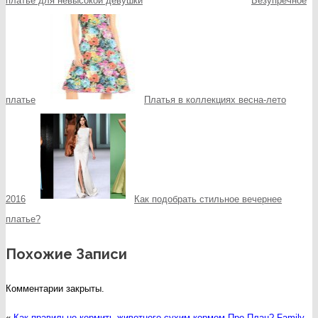
платье для невысокой девушки
Безупречное
платье
Платья в коллекциях весна-лето
2016
Как подобрать стильное вечернее
платье?
Похожие Записи
Комментарии закрыты.
«
Как правильно кормить животного сухим кормом Про План?
Family