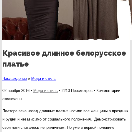
Красивое длинное белорусское
платье
Наслаждение
»
Мода и стиль
к
02 ноября 2016 •
Мода и стиль
• 2210 Просмотров •
Комментарии
записи
отключены
Краси
Полтора века назад длинные платья носили все женщины в праздник
длинн
и будни и независимо от социального положения. Демонстрировать
белор
свои ноги считалось неприличным. Но уже в первой половине
плать