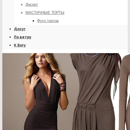
Десерт
МАСТИЧНЫЕ ТОРТЫ
Фото тортов
Досуг
По ветру
К Богу