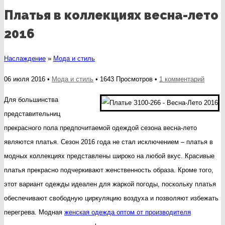
Платья в коллекциях весна-лето
2016
Наслаждение
»
Мода и стиль
к
06 июля 2016 •
Мода и стиль
• 1643 Просмотров •
1 комментарий
записи
Для большинства
Плать
представительниц
в
прекрасного пола предпочитаемой одеждой сезона весна-лето
коллек
являются платья. Сезон 2016 года не стал исключением – платья в
весна-
модных коллекциях представлены широко на любой вкус. Красивые
лето
платья прекрасно подчеркивают женственность образа. Кроме того,
2016
этот вариант одежды идеален для жаркой погоды, поскольку платья
обеспечивают свободную циркуляцию воздуха и позволяют избежать
перегрева. Модная
женская одежда оптом от производителя