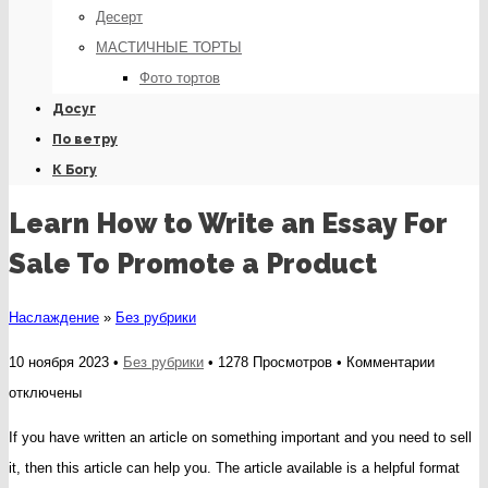
Десерт
МАСТИЧНЫЕ ТОРТЫ
Фото тортов
Досуг
По ветру
К Богу
Learn How to Write an Essay For
Sale To Promote a Product
Наслаждение
»
Без рубрики
к
10 ноября 2023 •
Без рубрики
• 1278 Просмотров •
Комментарии
записи
отключены
Learn
If you have written an article on something important and you need to sell
How
it, then this article can help you. The article available is a helpful format
to