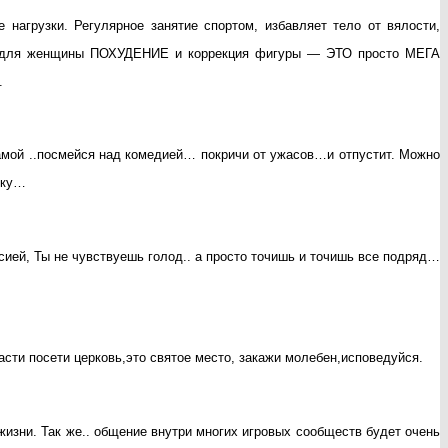
е нагрузки. Регулярное занятие спортом, избавляет тело от вялости,
ачит для женщины ПОХУДЕНИЕ и коррекция фигуры — ЭТО просто МЕГА
.
ой ..посмейся над комедией… покричи от ужасов…и отпустит. Можно
тку…
ией, Ты не чувствуешь голод.. а просто точишь и точишь все подряд…
асти посети церковь,это святое место, закажи молебен,исповедуйся.
изни. Так же.. общение внутри многих игровых сообществ будет очень