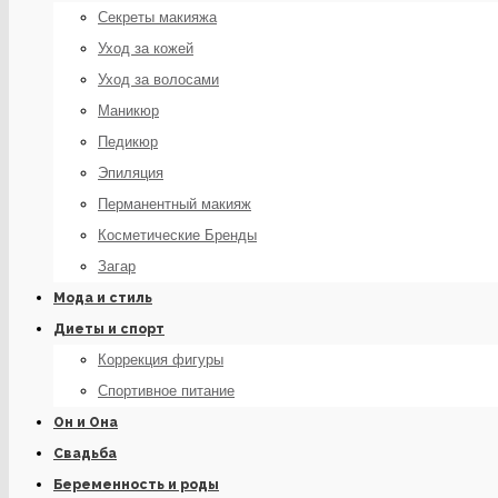
Секреты макияжа
Уход за кожей
Уход за волосами
Маникюр
Педикюр
Эпиляция
Перманентный макияж
Косметические Бренды
Загар
Мода и стиль
Диеты и спорт
Коррекция фигуры
Спортивное питание
Он и Она
Свадьба
Беременность и роды