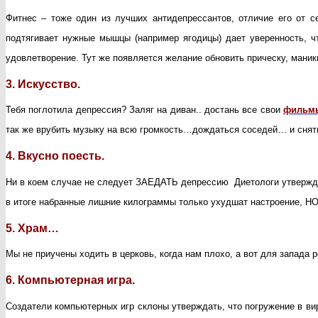
Фитнес – тоже один из лучших антидепрессантов, отличие его от сек
подтягивает нужные мышцы (например ягодицы) дает уверенность, 
удовлетворение. Тут же появляется желание обновить прическу, маникю
3. Искусство.
Тебя поглотила депрессия? Заляг на диван.. достань все свои
фильм
так же врубить музыку на всю громкость…дождаться соседей… и сня
4. Вкусно поесть.
Ни в коем случае не следует ЗАЕДАТЬ депрессию Диетологи утверждаю
в итоге набранные лишние килограммы только ухудшат настроение, Н
5. Храм…
Мы не приучены ходить в церковь, когда нам плохо, а вот для запада 
6. Компьютерная игра.
Создатели компьютерных игр склоны утверждать, что погружение в ви