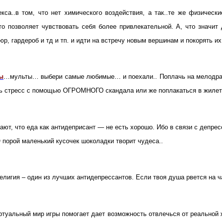
са..в том, что нет химического воздействия, а так..те же физически
что позволяет чувствовать себя более привлекательной. А, что зн
р, гардероб и тд и тп. и идти на встречу новым вершинам и покорять их
ы
…мульты… выбери самые любимые… и поехали.. Поплачь на мелодрам
ть стресс с помощью ОГРОМНОГО скандала или же поплакаться в жиле
т, что еда как антидеприсант — не есть хорошо. Ибо в связи с депресс
О
порой маленький кусочек шоколадки творит чудеса..
религия – один из лучших антидепрессантов. Если твоя душа рвется на ч
ртуальный мир игры помогает дает возможность отвлечься от реальной ж