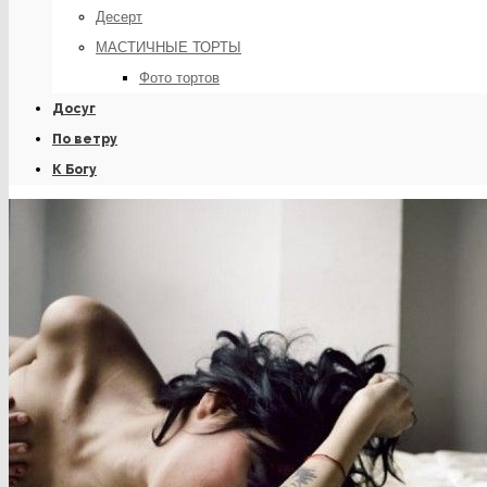
Десерт
МАСТИЧНЫЕ ТОРТЫ
Фото тортов
Досуг
По ветру
К Богу