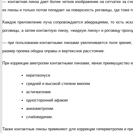
— контактная линза дает более четкое изображение на сетчатке за с
из линзы и только потом попадает на поверхность роговицы, где тоже 
Каждое преломление луча сопровождается аберрациями, то есть иска
роговицы, а затем контактную линзу, «жидкую линзу» и роговицу прох
— при пользовании контактными линзами увеличивается поле зрения, 
размер проема ободка оправы и вертексное расстояние.
При коррекции аметропии контактными линзами, явное преимущество и
кератоконусе
средней и высокой степени миопии
астигматизме
односторонней афакии
анизометропии
слабовидении.
Также контактные линзы применяют для коррекции гиперметропии и пр