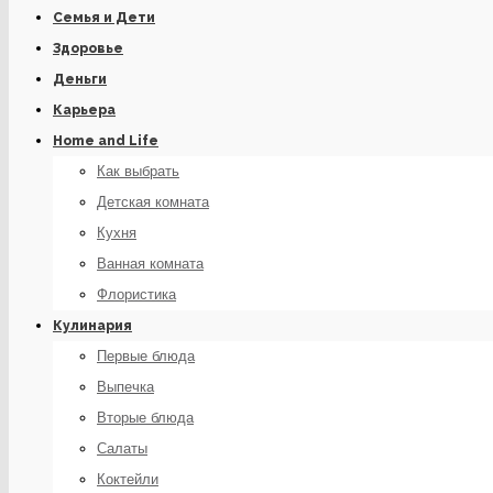
Семья и Дети
Здоровье
Деньги
Карьера
Home and Life
Как выбрать
Детская комната
Кухня
Ванная комната
Флористика
Кулинария
Первые блюда
Выпечка
Вторые блюда
Салаты
Коктейли