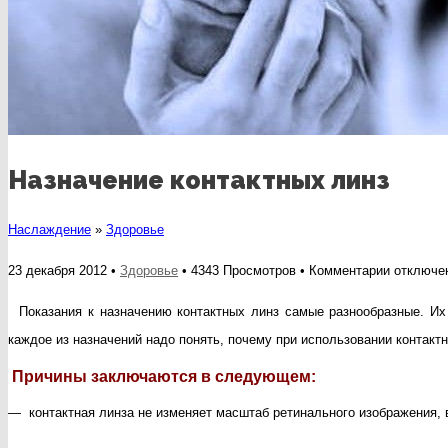
Назначение контактных линз
Наслаждение
»
Здоровье
к
23 декабря 2012 •
Здоровье
• 4343 Просмотров •
Комментарии
отключе
записи
Показания к назначению контактных линз самые разнообразные. Их
Назначен
каждое из назначений надо понять, почему при использовании контактн
контактн
Причины заключаются в следующем:
линз
— контактная линза не изменяет масштаб ретинального изображения, 