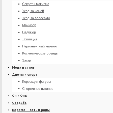
Секреты макияжа
Уход за кожей
Уход за волосами
Маникюр
Педикюр
Эпиляция
Перманентный макияж
Косметические Бренды
Загар
Мода и стиль
Диеты и спорт
Коррекция фигуры
Спортивное питание
Он и Она
Свадьба
Беременность и роды