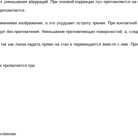
чет уменьшения аберраций. При очковой коррекции луч преломляется на
преломляется.
жениями изображения, а это ухудшает остроту зрения. При контактной 
одит без преломления. Уменьшение преломляющих поверхностей, а, след
так как линза надета прямо на глаз и перемещается вместе с ним. При
х проявляется при:
есбиопии.