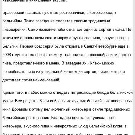
изысканным и уникальным вкусом.
и
Брассерией называют уютные ресторанчики, в которые ходят
бельгийская
бельгийцы. Такие заведения славятся своими традициями
кухня
пивоварения. Само название паба означает один из сортов вишни. Но
таким же словом называют и марку фруктового пива, популярного в
Бельгии. Первая брассерия была открыта в Санкт-Петербурге еще в
2008 году и с тех пор гости могут насладиться разнообразием сортов
пива, представленного в меню. В заведениях «Kriek» можно
попробовать пиво из уникальной коллекции сортов, число которых
достигает сотни наименований.
Кроме того, в пабах можно отведать потрясающие блюда бельгийской
кухни. Все рецепты были собраны их лучших бельгийских поваренных
книг. Добавим к этому великолепный интерьер в стиле традиционных
бельгийских ресторанчик. Благодаря сочетанию уникального
интерьера, вкусного пива и невероятных блюд бельгийской кухни в
брассериях создается атмосфера тихого благополучия, где приятно