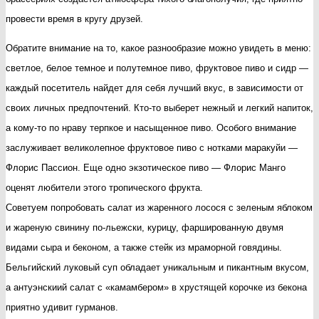
провести время в кругу друзей.
Обратите внимание на то, какое разнообразие можно увидеть в меню:
светлое, белое темное и полутемное пиво, фруктовое пиво и сидр —
каждый посетитель найдет для себя лучший вкус, в зависимости от
своих личных предпочтений. Кто-то выберет нежный и легкий напиток,
а кому-то по нраву терпкое и насыщенное пиво. Особого внимание
заслуживает великолепное фруктовое пиво с нотками маракуйи —
Флорис Пассион. Еще одно экзотическое пиво — Флорис Манго
оценят любители этого тропического фрукта.
Советуем попробовать салат из жаренного лосося с зеленым яблоком
и жареную свинину по-льежски, курицу, фаршированную двумя
видами сыра и беконом, а также стейк из мраморной говядины.
Бельгийский луковый суп обладает уникальным и пикантным вкусом,
а антуэнскиий салат с «камамбером» в хрустящей корочке из бекона
приятно удивит гурманов.