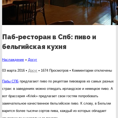
Паб-ресторан в Спб: пиво и
бельгийская кухня
Наслаждение
»
Досуг
к
03 марта 2016 •
Досуг
• 1674 Просмотров •
Комментарии
отключены
записи
Пабы СПБ
предлагают пиво по рецептам пивоваров из самых разных
Паб-
стран: в заведениях можно отведать ирландское и немецкое пиво. А
ресторан
вот брассерия «Kriek» предлагает свои гостям попробовать
в
замечательное качественное бельгийское пиво. К слову, в Бельгии
Спб:
варится более тысячи сортов пива, каждый из которых обладает
пиво