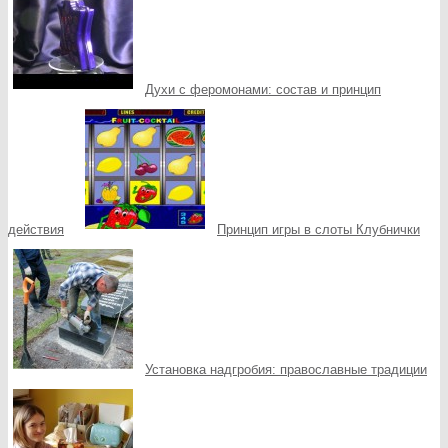
Духи с феромонами: состав и принцип
действия
Принцип игры в слоты Клубнички
Установка надгробия: православные традиции