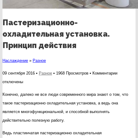
Пастеризационно-
охладительная установка.
Принцип действия
Наслаждение
»
Разное
к
09 сентября 2016 •
Разное
• 1968 Просмотров •
Комментарии
записи
отключены
Пастериза
Конечно, далеко не все люди современного мира знают о том, что
охладител
такое пастеризационно охладительная установка, а ведь она
установка.
является многофункциональной, и способной выполнять
Принцип
действительно полезную работу.
действия
Ведь пластинчатая пастеризационно охладительная