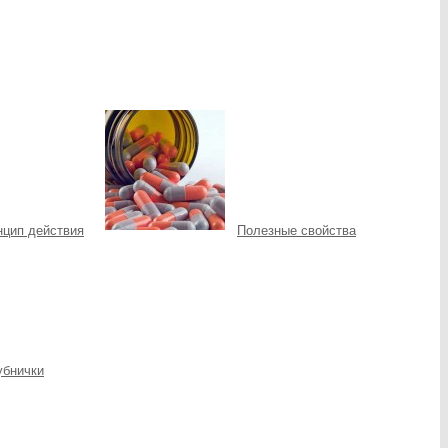
нцип действия
Полезные свойства
убнички