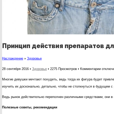
Принцип действия препаратов дл
Наслаждение
»
Здоровье
к
28 сентября 2016 •
Здоровье
• 2275 Просмотров •
Комментарии
отключ
записи
Многие девушки мечтают похудеть, ведь тогда их фигура будет привле
Принцип
изучить их досконально, детально, чтобы не столкнуться в будущем 
действи
Ведь рынок действительно переполнен различными средствами, они в
препара
для
Полезные советы
, рекомендации
похуден